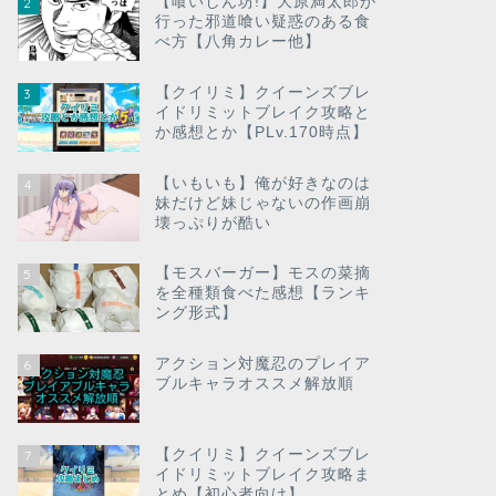
【喰いしん坊!】大原満太郎が
2
行った邪道喰い疑惑のある食
べ方【八角カレー他】
【クイリミ】クイーンズブレ
3
イドリミットブレイク攻略と
か感想とか【PLv.170時点】
【いもいも】俺が好きなのは
4
妹だけど妹じゃないの作画崩
壊っぷりが酷い
【モスバーガー】モスの菜摘
5
を全種類食べた感想【ランキ
ング形式】
アクション対魔忍のプレイア
6
ブルキャラオススメ解放順
【クイリミ】クイーンズブレ
7
イドリミットブレイク攻略ま
とめ【初心者向け】