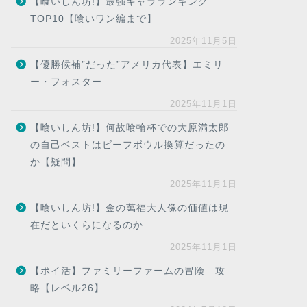
【喰いしん坊!】最強キャラランキング
TOP10【喰いワン編まで】
2025年11月5日
【優勝候補”だった”アメリカ代表】エミリ
ー・フォスター
2025年11月1日
【喰いしん坊!】何故喰輪杯での大原満太郎
の自己ベストはビーフボウル換算だったの
か【疑問】
2025年11月1日
【喰いしん坊!】金の萬福大人像の価値は現
在だといくらになるのか
2025年11月1日
【ポイ活】ファミリーファームの冒険 攻
略【レベル26】