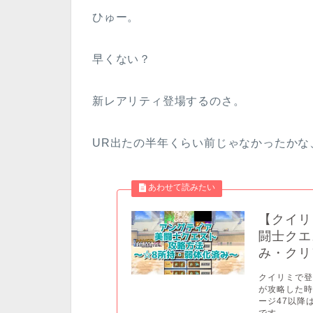
ひゅー。
早くない？
新レアリティ登場するのさ。
UR出たの半年くらい前じゃなかったかな
【クイリ
闘士クエ
み・クリ
クイリミで
が攻略した時
ージ47以降
です。...