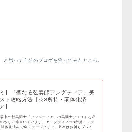
、と思って自分のブログを漁ってみたところ。
ミ】『聖なる弦奏師アングティア』美
スト攻略方法【☆8所持・弱体化済
ア】
登場中の新美闘士『アングティア』の美闘士クエストを私
のやり方等書いています。アングティア☆8所持・ステ
は弱体化済みで全ステージクリア。基本はお祈りプレイ