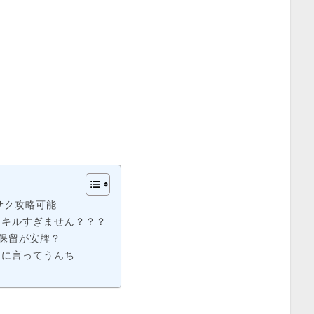
サク攻略可能
スキルすぎません？？？
保留が安牌？
めに言ってうんち