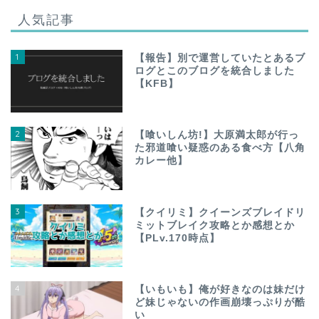
人気記事
1
【報告】別で運営していたとあるブ
ログとこのブログを統合しました
【KFB】
2
【喰いしん坊!】大原満太郎が行っ
た邪道喰い疑惑のある食べ方【八角
カレー他】
3
【クイリミ】クイーンズブレイドリ
ミットブレイク攻略とか感想とか
【PLv.170時点】
4
【いもいも】俺が好きなのは妹だけ
ど妹じゃないの作画崩壊っぷりが酷
い