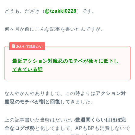
どうも、だざき（
@tzakki0228
）です。
何ヶ月か前にこんな記事を書いたんですが、
あわせて読みたい
最近アクション対魔忍のモチベが徐々に低下し
てきている話
なんやかんやありまして、この時よりは
アクション対
魔忍のモチベが割と回復
してきました。
上の記事書いた当時はだいたい
数週間くらいはほぼ完
全なログボ勢
と化してまして、APもBPも消費しないで