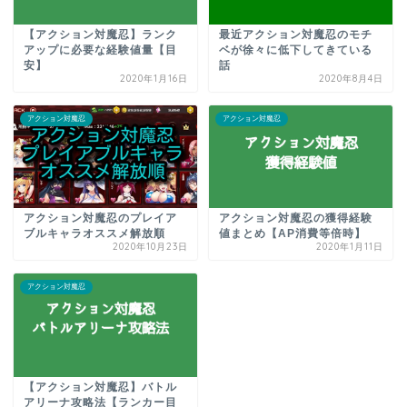
【アクション対魔忍】ランク
最近アクション対魔忍のモチ
アップに必要な経験値量【目
ベが徐々に低下してきている
安】
話
2020年1月16日
2020年8月4日
アクション対魔忍
アクション対魔忍
アクション対魔忍のプレイア
アクション対魔忍の獲得経験
ブルキャラオススメ解放順
値まとめ【AP消費等倍時】
2020年10月23日
2020年1月11日
アクション対魔忍
【アクション対魔忍】バトル
アリーナ攻略法【ランカー目