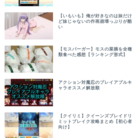
4
【いもいも】俺が好きなのは妹だけ
ど妹じゃないの作画崩壊っぷりが酷
い
5
【モスバーガー】モスの菜摘を全種
類食べた感想【ランキング形式】
6
アクション対魔忍のプレイアブルキ
ャラオススメ解放順
7
【クイリミ】クイーンズブレイドリ
ミットブレイク攻略まとめ【初心者
向け】