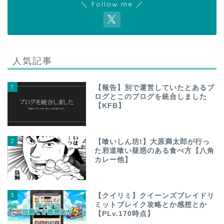
＼ Follow me ／
人気記事
1
【報告】別で運営していたとあるブ
ログとこのブログを統合しました
【KFB】
2
【喰いしん坊!】大原満太郎が行っ
た邪道喰い疑惑のある食べ方【八角
カレー他】
3
【クイリミ】クイーンズブレイドリ
ミットブレイク攻略とか感想とか
【PLv.170時点】