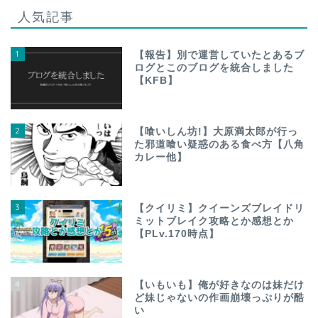
人気記事
1
【報告】別で運営していたとあるブ
ログとこのブログを統合しました
【KFB】
2
【喰いしん坊!】大原満太郎が行っ
た邪道喰い疑惑のある食べ方【八角
カレー他】
3
【クイリミ】クイーンズブレイドリ
ミットブレイク攻略とか感想とか
【PLv.170時点】
4
【いもいも】俺が好きなのは妹だけ
ど妹じゃないの作画崩壊っぷりが酷
い