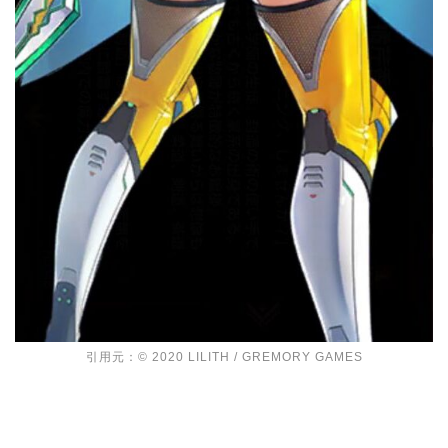
引用元：© 2020 LILITH / GREMORY GAMES