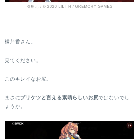
引用元：© 2020 LILITH / GREMORY GAMES
橘芹香さん。
見てください。
このキレイなお尻。
まさに
プリケツと言える素晴らしいお尻
ではないでし
ょうか。