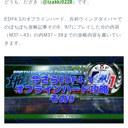
どうも、だざき（
@tzakki0228
）です。
EDF4.1のオフラインハード、兵科ウィングダイバーで
のぼちぼち攻略記事その9、9/7にプレイした分の内容
（M37～43）の内M37～39までの攻略内容を書いてい
きます。