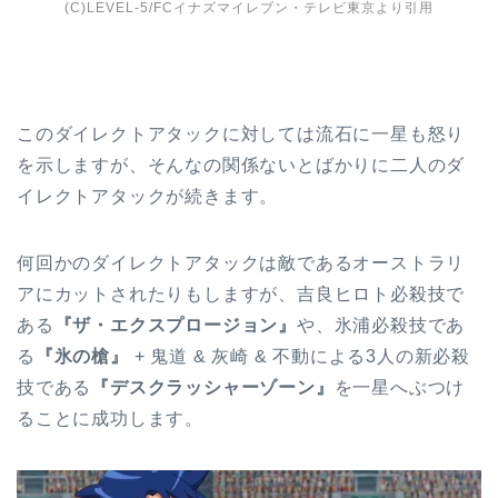
(C)LEVEL-5/FCイナズマイレブン・テレビ東京より引用
このダイレクトアタックに対しては流石に一星も怒り
を示しますが、そんなの関係ないとばかりに二人のダ
イレクトアタックが続きます。
何回かのダイレクトアタックは敵であるオーストラリ
アにカットされたりもしますが、吉良ヒロト必殺技で
ある
『ザ・エクスプロージョン』
や、氷浦必殺技であ
る
『氷の槍』
+ 鬼道 & 灰崎 & 不動による3人の新必殺
技である
『デスクラッシャーゾーン』
を一星へぶつけ
ることに成功します。