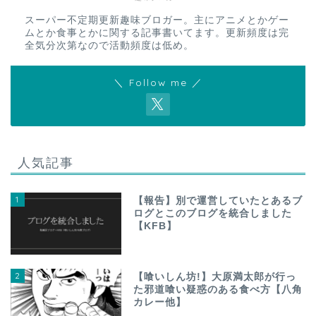
スーパー不定期更新趣味ブロガー。主にアニメとかゲー
ムとか食事とかに関する記事書いてます。更新頻度は完
全気分次第なので活動頻度は低め。
＼ Follow me ／
人気記事
1
【報告】別で運営していたとあるブ
ログとこのブログを統合しました
【KFB】
2
【喰いしん坊!】大原満太郎が行っ
た邪道喰い疑惑のある食べ方【八角
カレー他】