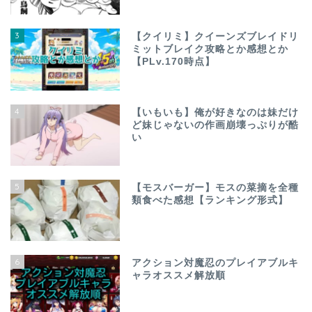
3
【クイリミ】クイーンズブレイドリ
ミットブレイク攻略とか感想とか
【PLv.170時点】
4
【いもいも】俺が好きなのは妹だけ
ど妹じゃないの作画崩壊っぷりが酷
い
5
【モスバーガー】モスの菜摘を全種
類食べた感想【ランキング形式】
6
アクション対魔忍のプレイアブルキ
ャラオススメ解放順