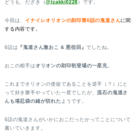
どうも、だざき（
@tzakki0228
）です。
今回は、
イナイレオリオンの刻印第6話の鬼道さん
に関
する内容です。
6話は
『鬼道さん激おこ & 悪役回』
でしたね。
おこの相手は
オリオンの刻印初登場の一星充
。
これまでオリオンの使徒であることを逆手（？）にと
って好き勝手やっていた一星でしたが、
流石の鬼道さ
んも堪忍袋の緒が切れた
ようです。
6話の鬼道さんがいかにおこだったかってことについて
書いていきます。